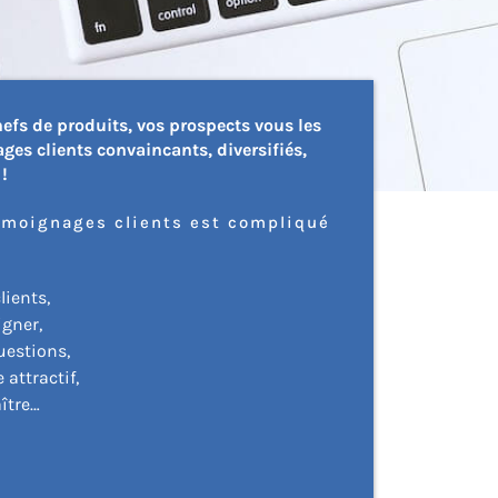
fs de produits, vos prospects vous les
ges clients convaincants, diversifiés,
!
émoignages clients est compliqué
lients,
igner,
uestions,
attractif,
aître…