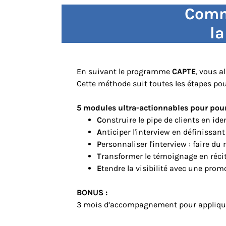
Comme
la
En suivant le programme
CAPTE
, vous a
Cette méthode suit toutes les étapes pour
5 modules ultra-actionnables pour pour
C
onstruire le pipe de clients en ide
A
nticiper l'interview en définissant 
P
ersonnaliser l'interview : faire 
T
ransformer le témoignage en réci
E
tendre la visibilité avec une pro
BONUS :
3 mois d’accompagnement pour appliquer 